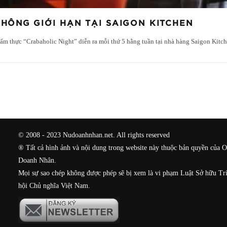
KHÔNG GIỚI HẠN TẠI SAIGON KITCHEN
h ẩm thực “Crabaholic Night” diễn ra mỗi thứ 5 hằng tuần tại nhà hàng Saigon Kitc
© 2008 - 2023 Nudoanhnhan.net. All rights reserved
® Tất cả hình ảnh và nội dung trong website này thuộc bản quyền của 
Doanh Nhân.
Mọi sự sao chép không được phép sẽ bị xem là vi phạm Luật Sở hữu Tr
hội Chủ nghĩa Việt Nam.