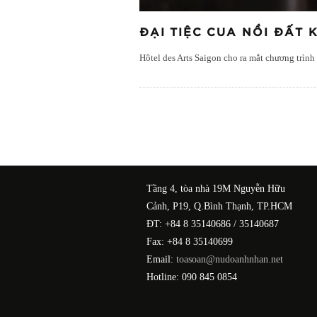
ĐẠI TIỆC CUA NỒI ĐẤT 
Hôtel des Arts Saigon cho ra mắt chương trìn
Tầng 4, tòa nhà 19M Nguyễn Hữu
Cảnh, P19, Q.Bình Thạnh, TP.HCM
ĐT: +84 8 35140686 / 35140687
Fax: +84 8 35140699
Email:
toasoan@nudoanhnhan.net
Hotline: 090 845 0854