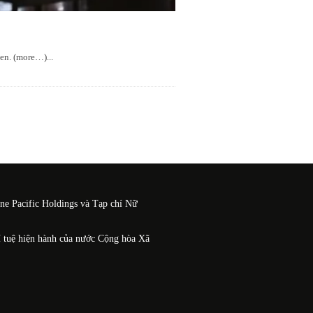
hen. (more…)
...
One Pacific Holdings và Tạp chí Nữ
í tuệ hiện hành của nước Cộng hòa Xã