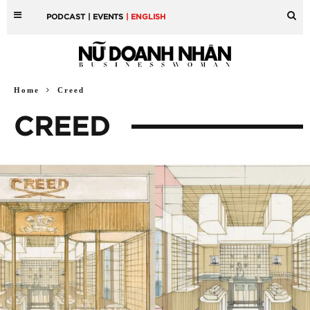
PODCAST
| EVENTS
| ENGLISH
Home
Creed
CREED