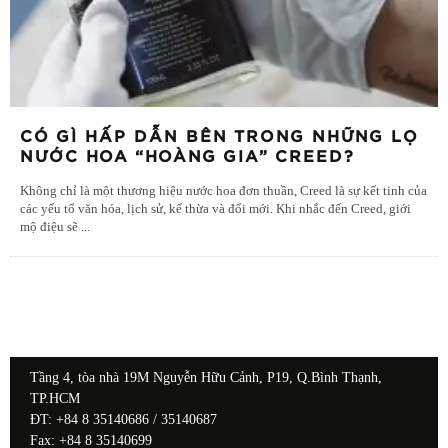
CÓ GÌ HẤP DẪN BÊN TRONG NHỮNG LỌ
NƯỚC HOA “HOÀNG GIA” CREED?
Không chỉ là một thương hiệu nước hoa đơn thuần, Creed là sự kết tinh của
các yếu tố văn hóa, lịch sử, kế thừa và đổi mới. Khi nhắc đến Creed, giới
mộ điệu sẽ
...
Tầng 4, tòa nhà 19M Nguyễn Hữu Cảnh, P19, Q.Bình Thạnh,
TP.HCM
ĐT: +84 8 35140686 / 35140687
Fax: +84 8 35140699