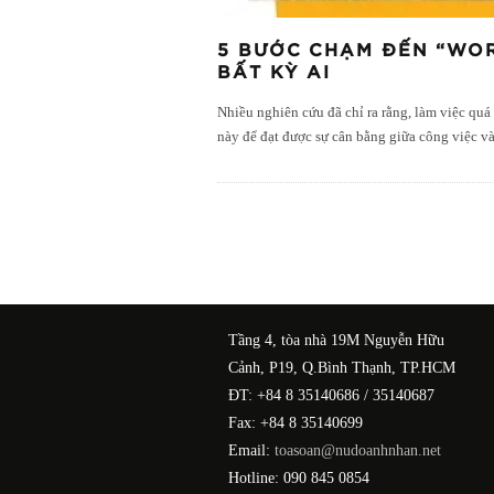
5 BƯỚC CHẠM ĐẾN “WO
BẤT KỲ AI
Nhiều nghiên cứu đã chỉ ra rằng, làm việc quá
này để đạt được sự cân bằng giữa công việc và
Tầng 4, tòa nhà 19M Nguyễn Hữu
Cảnh, P19, Q.Bình Thạnh, TP.HCM
ĐT: +84 8 35140686 / 35140687
Fax: +84 8 35140699
Email:
toasoan@nudoanhnhan.net
Hotline: 090 845 0854