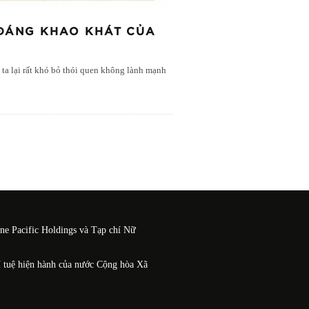
ĐÁNG KHAO KHÁT CỦA
 ta lại rất khó bỏ thói quen không lành mạnh
One Pacific Holdings và Tạp chí Nữ
í tuệ hiện hành của nước Cộng hòa Xã