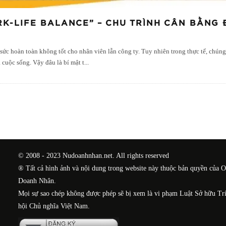
RK-LIFE BALANCE” – CHU TRÌNH CÂN BẰNG 
 sức hoàn toàn không tốt cho nhân viên lẫn công ty. Tuy nhiên trong thực tế, chúng
 cuộc sống. Vậy đâu là bí mật t
...
© 2008 - 2023 Nudoanhnhan.net. All rights reserved
® Tất cả hình ảnh và nội dung trong website này thuộc bản quyền của 
Doanh Nhân.
Mọi sự sao chép không được phép sẽ bị xem là vi phạm Luật Sở hữu Tr
hội Chủ nghĩa Việt Nam.