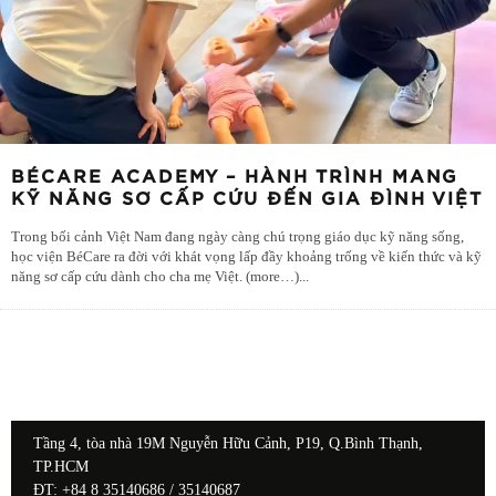
BÉCARE ACADEMY – HÀNH TRÌNH MANG
KỸ NĂNG SƠ CẤP CỨU ĐẾN GIA ĐÌNH VIỆT
Trong bối cảnh Việt Nam đang ngày càng chú trọng giáo dục kỹ năng sống,
học viện BéCare ra đời với khát vọng lấp đầy khoảng trống về kiến thức và kỹ
năng sơ cấp cứu dành cho cha mẹ Việt. (more…)
...
Tầng 4, tòa nhà 19M Nguyễn Hữu Cảnh, P19, Q.Bình Thạnh,
TP.HCM
ĐT: +84 8 35140686 / 35140687