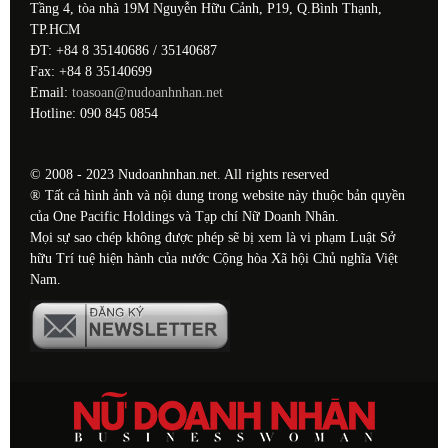
Tầng 4, tòa nhà 19M Nguyễn Hữu Cảnh, P19, Q.Bình Thạnh,
TP.HCM
ĐT: +84 8 35140686 / 35140687
Fax: +84 8 35140699
Email:
toasoan@nudoanhnhan.net
Hotline: 090 845 0854
© 2008 - 2023 Nudoanhnhan.net. All rights reserved
® Tất cả hình ảnh và nội dung trong website này thuộc bản quyền
của One Pacific Holdings và Tạp chí Nữ Doanh Nhân.
Mọi sự sao chép không được phép sẽ bị xem là vi phạm Luật Sở
hữu Trí tuệ hiện hành của nước Cộng hòa Xã hội Chủ nghĩa Việt
Nam.