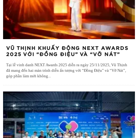
VŨ THỊNH KHUẤY ĐỘNG NEXT AWARDS
2025 VỚI “ĐỒNG ĐIỆU” VÀ “VỠ NÁT”
Tại lễ vinh danh NEXT Awards 2025 diễn ra ngày 25/11/2025, Vũ Thịnh
đã mang đến hai màn trình diễn ấn tượng với “Đồng Điệu” và “Vỡ Nát”,
góp phần làm mới không
...