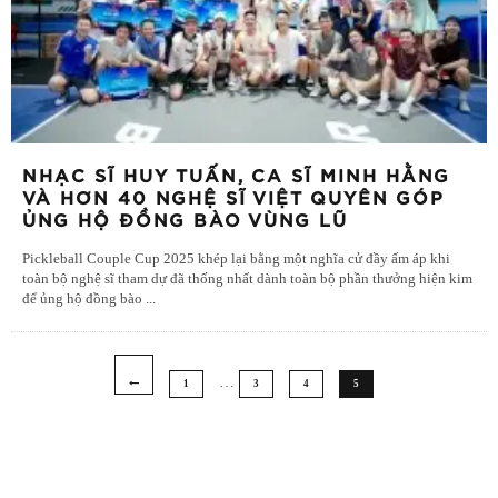
NHẠC SĨ HUY TUẤN, CA SĨ MINH HẰNG
VÀ HƠN 40 NGHỆ SĨ VIỆT QUYÊN GÓP
ỦNG HỘ ĐỒNG BÀO VÙNG LŨ
Pickleball Couple Cup 2025 khép lại bằng một nghĩa cử đầy ấm áp khi
toàn bộ nghệ sĩ tham dự đã thống nhất dành toàn bộ phần thưởng hiện kim
để ủng hộ đồng bào
...
…
1
3
4
5