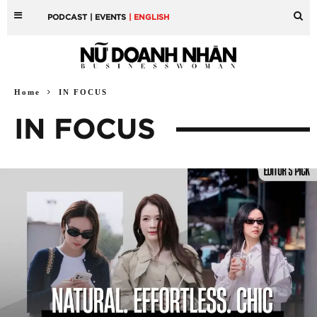
PODCAST
| EVENTS
| ENGLISH
Home
IN FOCUS
IN FOCUS