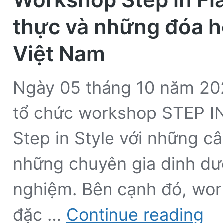
thực và những đóa ho
Việt Nam
Ngày 05 tháng 10 năm 20
tổ chức workshop STEP I
Step in Style với những c
những chuyên gia dinh dư
nghiệm. Bên cạnh đó, wor
Work
đặc …
Continue reading
Step