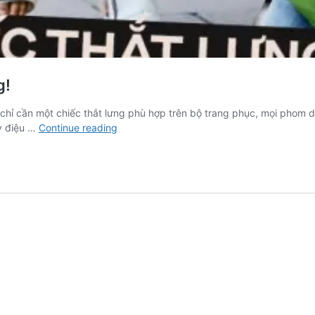
g!
 chỉ cần một chiếc thắt lưng phù hợp trên bộ trang phục, mọi phom 
Thắt
áy điệu …
Continue reading
đáy
lưng
ong
chỉ
với
chiếc
thắt
lưng!