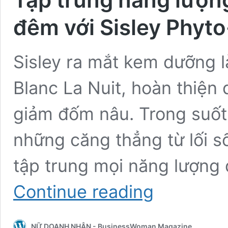
đêm với Sisley Phyto
Sisley ra mắt kem dưỡng 
Blanc La Nuit, hoàn thiện 
giảm đốm nâu. Trong suốt 
những căng thẳng từ lối s
tập trung mọi năng lượng 
Tập
Continue reading
trung
năng
lượng
NỮ DOANH NHÂN - BusinessWoman Magazine
dưỡng