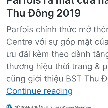
Thu Đông 2019
Parfois chính thức mở thê
Centre với sự góp mặt của
ưu đãi kèm theo dành tặn
thương hiệu thời trang & 
cũng giới thiệu BST Thu 
Parfois
Continue reading
ra
mắt
cửa
NỮ DOANH NHÂN - BusinessWoman Magazine
hàng