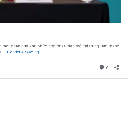
h một phần của khu phức hợp phát triển mới tại trung tâm thành
Marriott
tt …
Continue reading
International
mang
Comment
0
thương
hiệu
Courtyard
by
Marriott
tới
Quy
Nhơn