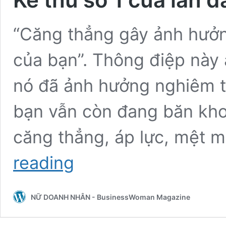
“Căng thẳng gây ảnh hưởn
của bạn”. Thông điệp này 
nó đã ảnh hưởng nghiêm t
bạn vẫn còn đang băn kho
căng thẳng, áp lực, mệt m
Kẻ
reading
thù
số
1
NỮ DOANH NHÂN - BusinessWoman Magazine
của
làn
da