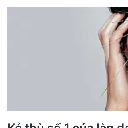
Kẻ thù số 1 của làn d