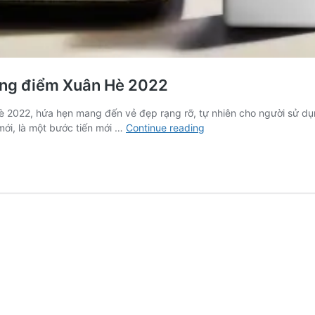
ang điểm Xuân Hè 2022
è 2022, hứa hẹn mang đến vẻ đẹp rạng rỡ, tự nhiên cho người sử dụn
Clé
mới, là một bước tiến mới …
Continue reading
de
Peau
Beauté
ra
mắt
sản
phẩm
trang
điểm
Xuân
Hè
2022