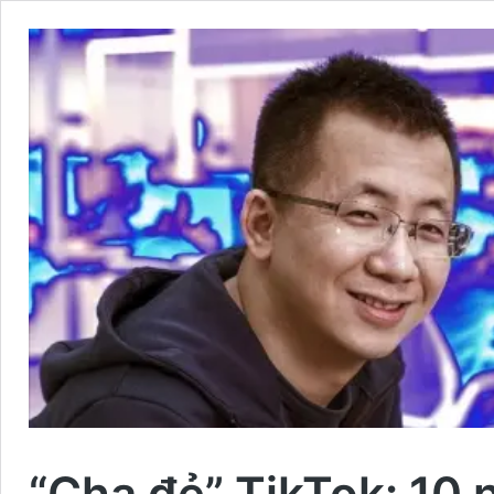
“Cha đẻ” TikTok: 10