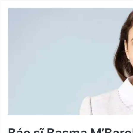
Bác sĩ Basma M’Bare