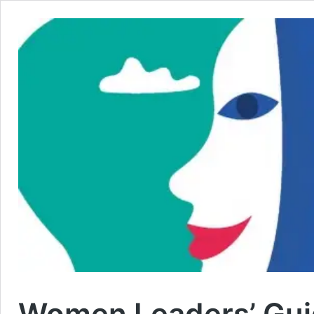
Women Leaders’ Guid