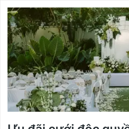
Ưu đãi cưới độc quyề