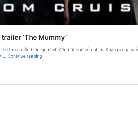
 trailer ‘The Mummy’
t thở trước diễn biến kịch tính đến bất ngờ của phim. Khán giả bị c
Tom
ặt …
Continue reading
Cruise
bị
xác
ướp
nguyền
rủa
trong
trailer
‘The
Mummy’