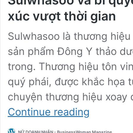
xúc vượt thời gian
Sulwhasoo là thương hiệu 
sản phẩm Đông Y thảo dượ
trong. Thương hiệu tôn v
quý phái, được khắc họa t
chuyện thương hiệu xoay 
Sulwhasoo
Continue reading
và
bí
quyết
NỮ DOANH NHÂN - BusinessWoman Magazine
chống