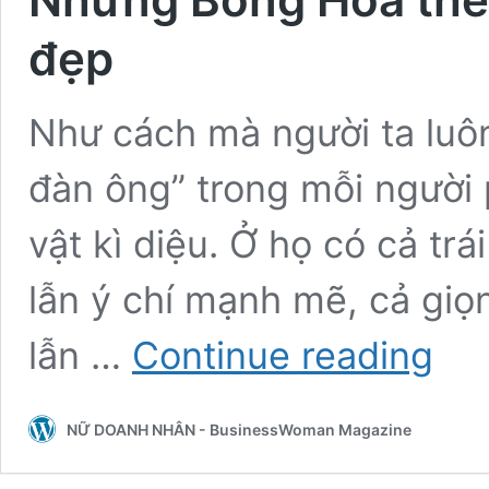
đẹp
Như cách mà người ta luôn
đàn ông” trong mỗi người 
vật kì diệu. Ở họ có cả tr
lẫn ý chí mạnh mẽ, cả giọ
Những
lẫn …
Continue reading
Bông
Hoa
thép
NỮ DOANH NHÂN - BusinessWoman Magazine
truyền
“lửa”
cho