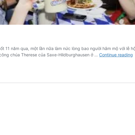
t 11 năm qua, một lần nữa làm nức lòng bao người hâm mộ với lễ hội
L
à công chúa Therese của Saxe-Hildburghausen ở …
Continue reading
h
b
t
W
P