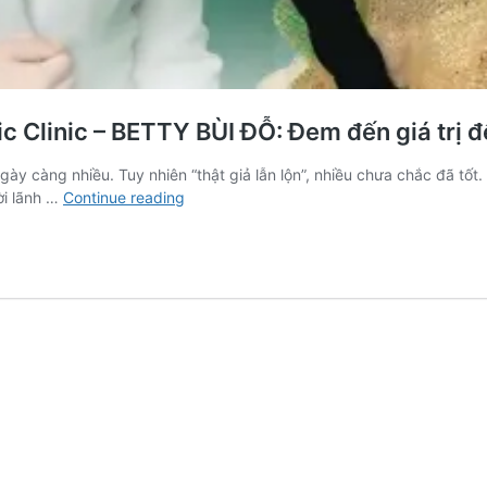
c Clinic – BETTY BÙI ĐỖ: Đem đến giá trị 
y càng nhiều. Tuy nhiên “thật giả lẫn lộn”, nhiều chưa chắc đã tốt.
INTERVIEW
ời lãnh …
Continue reading
|
Founder
&
CEO,
OI
Aesthetic
Clinic
–
BETTY
BÙI
ĐỖ:
Đem