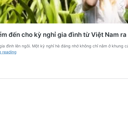
m đến cho kỳ nghỉ gia đình từ Việt Nam ra 
 gia đình lên ngôi. Một kỳ nghỉ hè đáng nhớ không chỉ nằm ở khung cả
Hè
e reading
này,
mình
đi
đâu
thế?
Khám
phá
8
điểm
đến
cho
kỳ