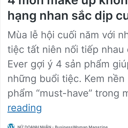
hạng nhan sắc dịp c
Mùa lễ hội cuối năm với nh
tiệc tất niên nối tiếp nh
Ever gợi ý 4 sản phẩm giú
những buổi tiệc. Kem nền
phẩm “must-have” trong 
4
reading
món
make
up
NỮ DOANH NHÂN - BusinessWoman Magazine
không