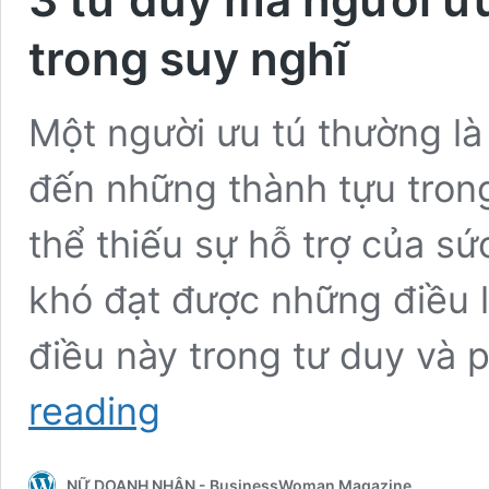
trong suy nghĩ
Một người ưu tú thường là
đến những thành tựu tron
thể thiếu sự hỗ trợ của s
khó đạt được những điều l
điều này trong tư duy và
3
reading
tư
duy
mà
NỮ DOANH NHÂN - BusinessWoman Magazine
người